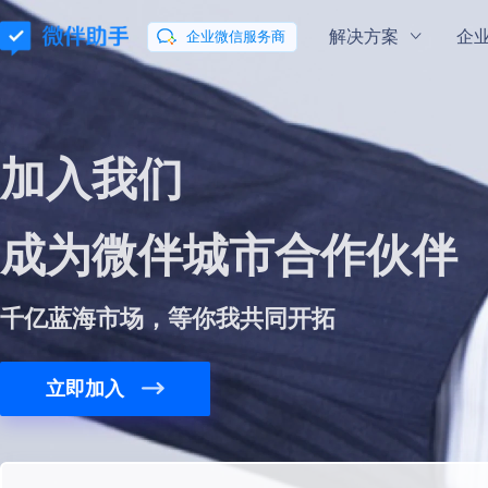
解决方案
企
企业微信服务商
通用解决方案
企业微信指南
企业微信学院
会话内容存档
混合云部署
加入我们
玩转企业微信
微伴
私域
流量新
助力企业合规有序地向客户提供服务
会话数据私有云
成为
微伴
城市合作伙伴
微信客服
微伴
数据分析
让咨询更简单
打通数据分析全
千亿蓝海市场，等你我共同开拓
行业解决方案
立即加入
零售行业解决方案
教育行业解决